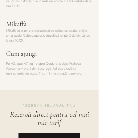
vei primi instrucțiunile înainte de sosire. Check-out-ul este la
ora 11:00.
Mikaffa
Mikaffa este un proiect separat de cafea, cu boabe prăjite
chiar acolo. Cafeneaua este deschisă joi până duminică, de
la ora 10:00.
Cum ajungi
Pe A3, apoi A7, ieșire spre Ceptura, județul Prahova.
Aproximativ o oră din București. Adresa exactă și
instrucțiunile de acces îți sunt trimise după rezervare.
REZERVĂ SEJURUL TĂU
Rezervă direct pentru cel mai
mic tarif