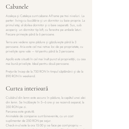
Cabanele
Azaleya și Cataleya sunt cabane A-Frame pe trei niveluri. La
parter: living cu bucătărie și un dormitor cu baie proprie. La
primul etaj: al doilea dormitor și o baie separată. Sus, sub
acoperiș: un dormitor tip loft, cu ferestre pe ambele laturi.
Fiecare primește până la 6 persoane.
Terra are vedere spre pădure și găzduiește până la 3
persoane. Aria este cel mai retras loc de pe proprietate, cu
priveliște spre vale — tot pentru până la 3 persoane.
Apollo este situată în cel mai înalt punct al proprietății, cu cea
mai bună priveliște. Ideal pentru două persoane.
Prețurile încep de la 750 RON în timpul săptămânii și de la
890 RON în weekend.
Curtea interioară
Ciubărul din lemn este ascuns în pădure, la capătul unei alei
din lemn. Se încălzește în 5–6 ore și se rezervă separat, la
350 RON pe zi.
Parcarea este gratuită.
Animalele de companie sunt binevenite, cu un cost
suplimentar de 250 RON pe sejur.
Check-in-ul este la ora 15:00 și se face pe cont propriu —