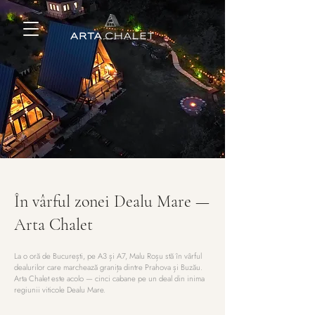
În vârful zonei Dealu Mare —
Arta Chalet
La o oră de București, pe A3 și A7, Malu Roșu stă în vârful
dealurilor care marchează granița dintre Prahova și Buzău.
Arta Chalet este acolo — cinci cabane pe un deal din inima
regiunii viticole Dealu Mare.