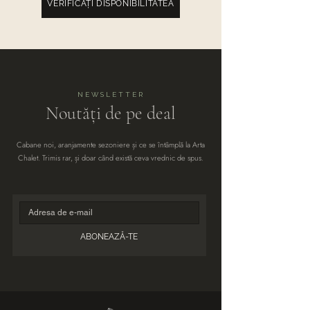
VERIFICAȚI DISPONIBILITATEA
NEWSLETTER
Noutăți de pe deal
Cabane noi, aranjamente sezoniere și ce se întâmplă la Arta
Chalet. Trimis rar, și doar când există ceva vrednic de spus.
ABONEAZĂ-TE